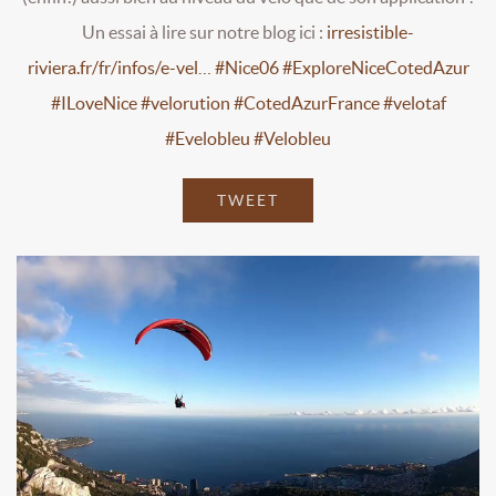
Un essai à lire sur notre blog ici :
irresistible-
riviera.fr/fr/infos/e-vel…
#Nice06
#ExploreNiceCotedAzur
#ILoveNice
#velorution
#CotedAzurFrance
#velotaf
#Evelobleu
#Velobleu
TWEET