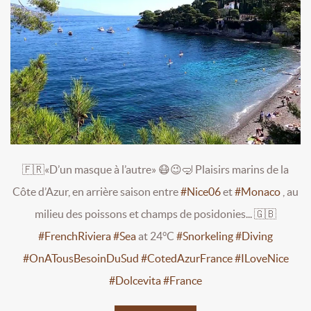
🇫🇷«D’un masque à l’autre» 😷😉🤿 Plaisirs marins de la
Côte d’Azur, en arrière saison entre
#Nice06
et
#Monaco
, au
milieu des poissons et champs de posidonies... 🇬🇧
#FrenchRiviera
#Sea
at 24°C
#Snorkeling
#Diving
#OnATousBesoinDuSud
#CotedAzurFrance
#ILoveNice
#Dolcevita
#France