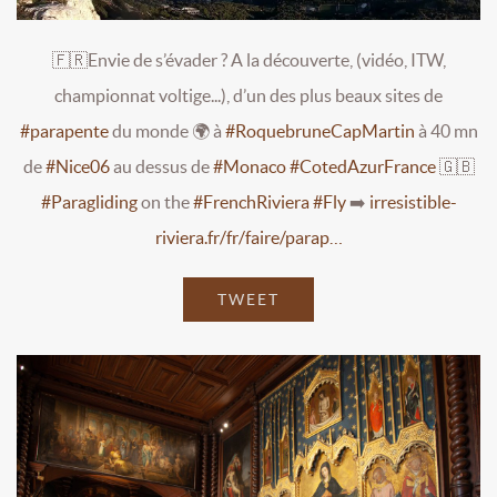
🇫🇷Envie de s’évader ? A la découverte, (vidéo, ITW,
championnat voltige...), d’un des plus beaux sites de
#parapente
du monde 🌍 à
#RoquebruneCapMartin
à 40 mn
de
#Nice06
au dessus de
#Monaco
#CotedAzurFrance
🇬🇧
#Paragliding
on the
#FrenchRiviera
#Fly
➡️
irresistible-
riviera.fr/fr/faire/parap…
TWEET