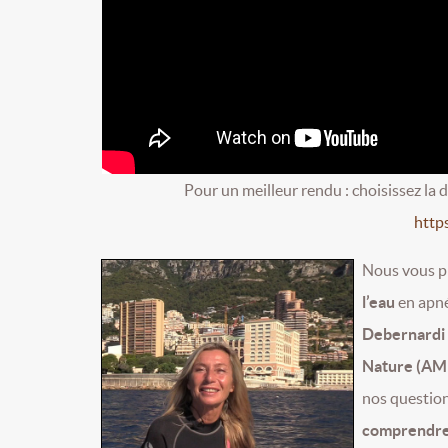
Pour un meilleur rendu : choisissez la 
http
Nous vous p
l’eau
en apné
Debernardi 
Nature (A
nos questio
comprendre 