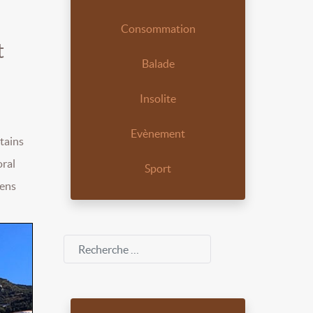
Consommation
t
Balade
Insolite
Evènement
tains
oral
Sport
éens
Rechercher