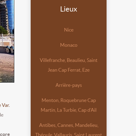
Lieux
Nice
Monaco
Villefranche, Beaulieu, Saint
Jean Cap Ferrat, Eze
Arrière-pays
Menton, Roquebrune Cap
e Var
.
Martin, La Turbie, Cap d’Ail
de
Antibes, Cannes, Mandelieu,
ncore
Théoule, Vallauris, Saint Laurent