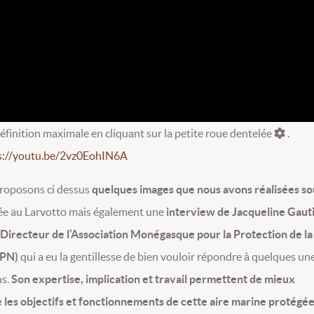
définition maximale en cliquant sur la petite roue dentelée
.
s://youtu.be/2vz0EohIN6A
roposons ci dessus
quelques images que nous avons réalisées so
e au Larvotto mais également une
interview de Jacqueline Gaut
Directeur de l’Association Monégasque pour la Protection de la
MPN)
qui a eu la gentillesse de bien vouloir répondre à quelques un
ns.
Son expertise, implication et travail permettent de mieux
les objectifs et fonctionnements de cette aire marine protégée