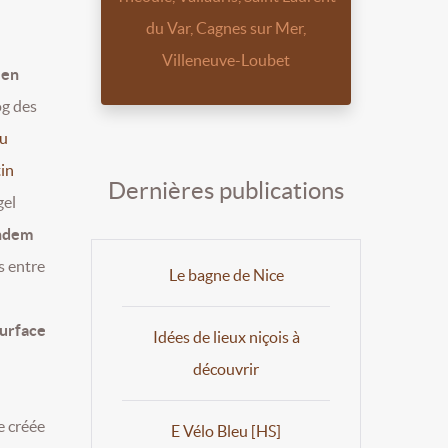
du Var, Cagnes sur Mer,
Villeneuve-Loubet
 en
og des
au
in
Dernières publications
gel
andem
es entre
Le bagne de Nice
surface
Idées de lieux niçois à
découvrir
e créée
E Vélo Bleu [HS]