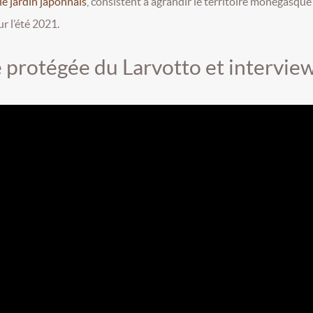
le jardin japonnais
, consistent à agrandir le territoire monégasque
ur l’été 2021.
e protégée du Larvotto et intervie