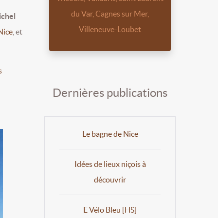
du Var, Cagnes sur Mer,
ichel
Villeneuve-Loubet
Nice
, et
s
Dernières publications
Le bagne de Nice
Idées de lieux niçois à
découvrir
E Vélo Bleu [HS]