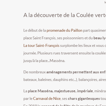
v
A la découverte de la Coulée vert
Le début de la
promenade du Paillon
part quasimen
place Saint François, ses poissonniers et du
beau l
La tour Saint-François
surplombe les lieux et vous o
journée. Plusieurs rues traversent ensuite la coulé
jusqu’à la place...Masséna.
De nombreux
aménagements permettent aux enfa
bateaux, baleines, dauphins etc...), balançoires, air
La
place Masséna, majestueuse, impériale
, minér
par le
Carnaval de Nice
, ses
chars gigantesques
touj
En 2019 le
concert de la fête de la musique
de Fran