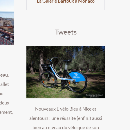
La Galerie Bartoux à Monaco
Tweets
’eau
.
allet
au
 deux
Nouveaux E vélo Bleu à Nice et
sement,
alentours : une réussite (enfin!) aussi
bien au niveau du vélo que de son