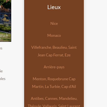
Lieux
Nice
Monaco
Villefranche, Beaulieu, Saint
es
Jean Cap Ferrat, Eze
Arrière-pays
ie
bles
Menton, Roquebrune Cap
Martin, La Turbie, Cap d’Ail
Antibes, Cannes, Mandelieu,
Théoule, Vallauris, Saint Laurent