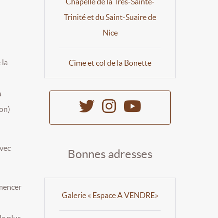
Chapelle de la Très-Sainte-
Trinité et du Saint-Suaire de
Nice
 la
Cime et col de la Bonette
a
ion)
vec
Bonnes adresses
mmencer
Galerie « Espace A VENDRE»
le plus