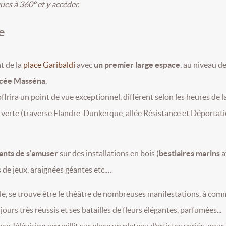
ues à 360° et y accéder.
e
t de la
place Garibaldi
avec
un premier large espace
, au niveau de
ycée Masséna
.
ffrira un point de vue exceptionnel, différent selon les heures de l
e verte (traverse Flandre-Dunkerque, allée Résistance et Déportat
nts de s’amuser
sur des installations en bois (
bestiaires marins
a
es de jeux, araignées géantes etc.…
ale, se trouve être le théâtre de nombreuses manifestations, à co
ours très réussis et ses batailles de fleurs élégantes, parfumées...
ce Télévision accueillit sur place un plateau d’artistes variés, pour 